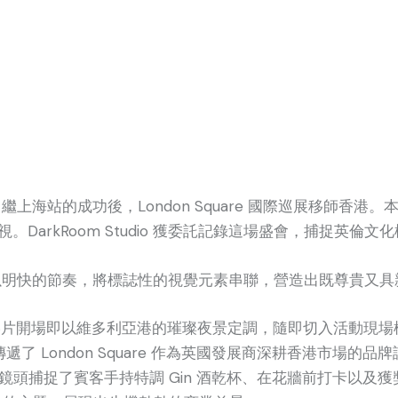
繼上海站的成功後，London Square 國際巡展移師香港。本次活動不
DarkRoom Studio 獲委託記錄這場盛會，捕捉英倫
明快的節奏，將標誌性的視覺元素串聯，營造出既尊貴又具
片開場即以維多利亞港的璀璨夜景定調，隨即切入活動現場
了 London Square 作為英國發展商深耕香港市場的品
鏡頭捕捉了賓客手持特調 Gin 酒乾杯、在花牆前打卡以及