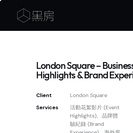
London Square – Busi
Highlights & Brand Exper
Client
London Square
Services
活動花絮影片 (Event
Highlights)、品牌體
驗紀錄 (Brand
Experience)、海外房