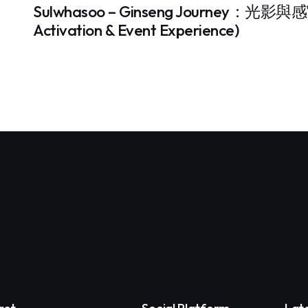
Sulwhasoo – Ginseng Journey：光
Activation & Event Experience)
act
Social Platform
Lat