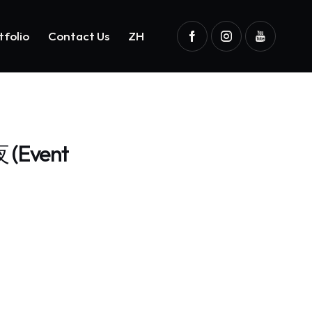
tfolio
Contact Us
ZH
Portfolio
Contact Us
ZH
 (Event