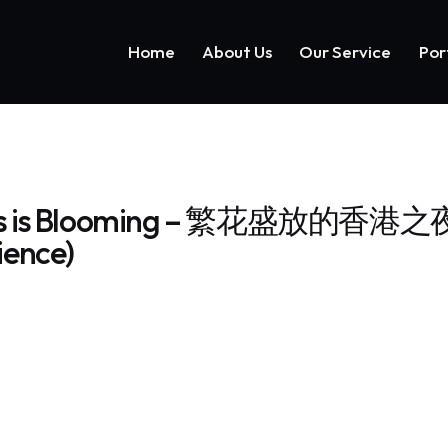
Home
About Us
Our Service
Por
Home
About Us
Our Service
ness is Blooming – 繁花盛放的香港之夜
ience)